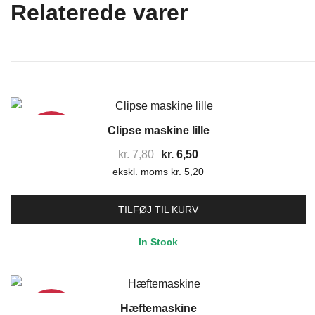
Relaterede varer
Clipse maskine lille
17%
Den
Den
kr.
7,80
kr.
6,50
ekskl. moms
oprindelige
kr.
5,20
aktuelle
pris
pris
var:
er:
TILFØJ TIL KURV
kr. 7,80.
kr. 6,50.
In Stock
Hæftemaskine
17%