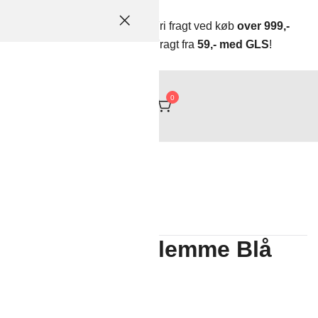
Fri fragt ved køb
over 999,-
Fragt fra
59,- med GLS
!
tikler og meget mere
0
Rodekassen
ppe med stål klemme Blå
Den